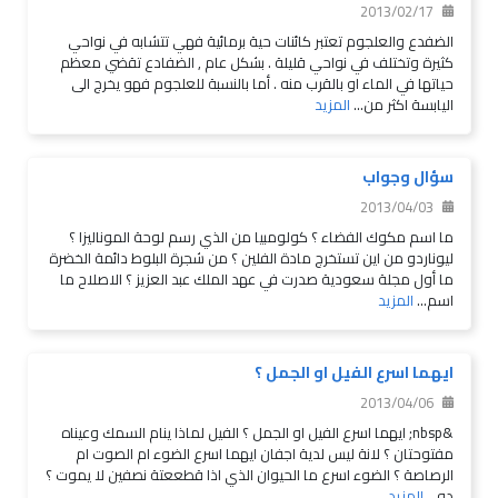
2013/02/17
الضفدع والعلجوم تعتبر كائنات حية برمائية فهي تتشابه في نواحي
كثيرة وتختلف في نواحي قليلة . بشكل عام , الضفادع تقضي معظم
حياتها في الماء او بالقرب منه . أما بالنسبة للعلجوم فهو يخرج الى
اليابسة اكثر من...
المزيد
سؤال وجواب
2013/04/03
ما اسم مكوك الفضاء ؟ كولومبيا من الذي رسم لوحة الموناليزا ؟
ليوناردو من اين تستخرج مادة الفلين ؟ من شجرة البلوط دائمة الخضرة
ما أول مجلة سعودية صدرت في عهد الملك عبد العزيز ؟ الاصلاح ما
اسم...
المزيد
ايهما اسرع الفيل او الجمل ؟
2013/04/06
&nbsp; ايهما اسرع الفيل او الجمل ؟ الفيل لماذا ينام السمك وعيناه
مفتوحتان ؟ لانة ليس لدية اجفان ايهما اسرع الضوء ام الصوت ام
الرصاصة ؟ الضوء اسرع ما الحيوان الذي اذا قطععتة نصفين لا يموت ؟
دو...
المزيد