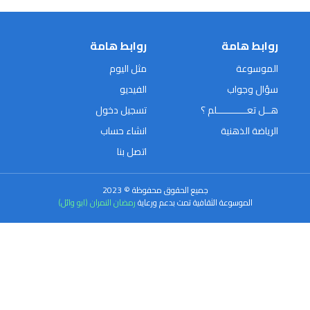
روابط هامة
روابط هامة
الموسوعة
مثل اليوم
سؤال وجواب
الفيديو
هــل تعـــــــــــلم ؟
تسجيل دخول
الرياضة الذهنية
انشاء حساب
اتصل بنا
جميع الحقوق محفوظة © 2023
الموسوعة الثقافية تمت بدعم ورعاية
رمضان النمران (ابو وائل)