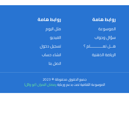
روابط هامة
روابط هامة
الموسوعة
مثل اليوم
سؤال وجواب
الفيديو
هــل تعـــــــــــلم ؟
تسجيل دخول
الرياضة الذهنية
انشاء حساب
اتصل بنا
جميع الحقوق محفوظة © 2023
الموسوعة الثقافية تمت بدعم ورعاية
رمضان النمران (ابو وائل)