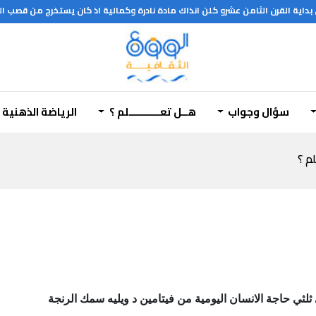
 بداية القرن الثامن عشرو كلن انذاك مادة نادرة وكمالية اذ كان يستخرج من قصب ال
سؤال وجواب
هــل تعـــــــــــلم ؟
الرياضة الذهنية
لم ؟
ثي حاجة الانسان اليومية من فيتامين د ويليه سمك الرنجة