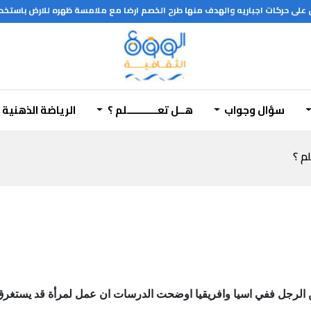
لى حركات اجباريه والهدف منها طرح الخصم ارضا مع ملامسة ظهره للارض باستخدام
سؤال وجواب
هــل تعـــــــــــلم ؟
الرياضة الذهنية
لم ؟
لرجل ففي اسيا وافريقيا اوضحت الدرسات ان عمل لمرأة قد يستغرق 