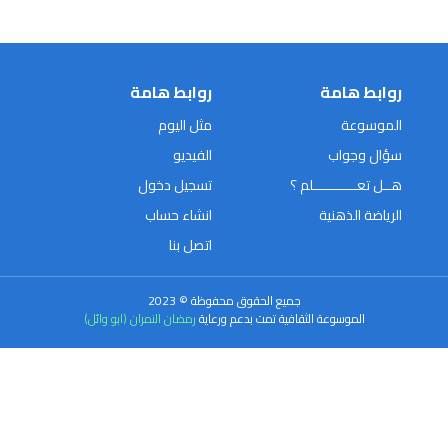
روابط هامة
روابط هامة
الموسوعة
مثل اليوم
سؤال وجواب
الفيديو
هــل تعـــــــــــلم ؟
تسجيل دخول
الرياضة الذهنية
انشاء حساب
اتصل بنا
جميع الحقوق محفوظة © 2023
الموسوعة الثقافية تمت بدعم ورعاية
رمضان النمران (ابو وائل)