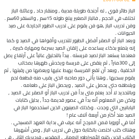
الباز طائر قوي , له أجنحة طويلة مدببة , ومنقار حاد , وعائلة الباز
تختلف في الحجم , فالباز الصغير يبلغ طوله 15سم , والسنقر 60سم .
وفن تدريب الباز ,هو فن يقوم على تدريب الطيور الجارحة على صيد
الحيوانات .
ويعد الباز أو الصقر أفضل الطيور للتدريب وأقواها في الصيد و كما
إنه يتمتع بذكاء يساعده على إتقان الصيد بسرعة ومهارة كبيرة ,
فعندما يستعد الباز لصيد فريسته . يبدأ بالتحليق عالياً على أرتفاع يصل
إلى 300متراً , ثم ينقض على فريسة ويخدش ظهرها بمخالب
الخلفية , وبعد أن تقع الفريسة يهبط عليها ويعضها من رقبتها , ثم
يقوم بسحبها , وهنا يأتي دور صاحبه الذي يقرب منه قطعة لحم
ويلاطفه حتى يحصل على الصيد , ويحصل الباز على طعامه .
وبالتحديد لا أحد يعلم متى بدأ فن تدريب الباز أو الصقر على الصيد ,
ولكن من المعلوم أنه بدأ في عصور قديمة جداً , بدليل كتابات
اليابانيين التي وجدت . وكذلك الصينيون الذين استخدموا الباز في
الصيد منذ أكثر من أربعة آلاف عام !
أما في أوروبا فمن المرجح أنه عرف في بداية العهد المسيحي .
وهناك كتب اختصت بالكتابة حول في تدريب الباز , ومن أشهرها
الكتاب الذين كتبه الأمبراطور الروماني المقدس فرديريك الثاني في