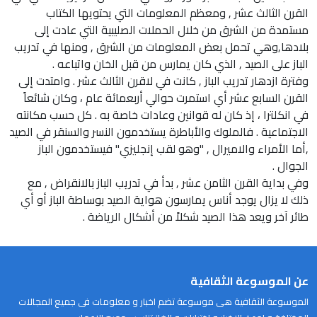
القرن الثالث عشر , ومعظم المعلومات التي يحتويها الكتاب
مستمدة من الشرق من خلال الحملات الصليبية التي عادت إلى
بلادها,وهي تحمل بعض المعلومات من الشرق , ومنها في تدريب
الباز على الصيد , الذي كان يمارس من قبل الخان واتباعه .
وفترة ازدهار تدريب الباز , كانت في لاقرن الثالث عشر . وامتدت إلى
القرن السابع عشر أي استمرت حوالي أربعمائة عام ، وكان شائعاً
في انكلترا ، إذ كان له قوانين وعادات خاصة به . كل حسب مكانته
الاجتماعية . فالملوك والأباطرة يستخدمون النسر والسنقر في الصيد
,أما الأمراء والاميرال , "وهو لقب إنجليزي" فيستخدمون الباز
الجوال .
وفي بداية القرن الثامن عشر , بدأ في تدريب الباز بالانقراض , مع
ذلك لا يزال يوجد أناس يمارسون هواية الصيد بوساطة الباز أو أي
طائر آخر ويعد هذا الصيد شكلاً من أشكال الرياضة .
عن الموسوعة الثقافية
الموسوعة الثقافية هى موسوعة تضم اخبار و معلومات فى جميع المجالات