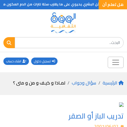
هل تعلم أن
خمسة ارطال من الفضلات في اليوم على شكل بول وبراز وثاني اكسيد الكربون الذي يخرج بالزفير والى حوالي 1/2 لتر ماء مع التنفس ولتر كامل عن طريق العرق غير الظاهر والانسان يتنفس خلال اربع وعش
تسجيل دخول
انشاء حساب
الرئيسية
سؤال وجواب
لمـاذا و كيـف و من و متى ؟
تدريب الباز أو الصقر
2007/06/02