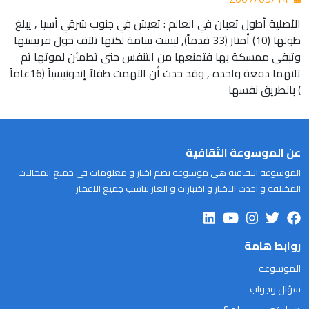
الأصلية أطول ثعبان في العالم : تعيش في جنوب شرقي أسيا , يبلغ
طولها (10) أمتار (33 قدماً), ليست سامة لكنها تلتف حول فريستها
وتبقى ممسكة بها فتمنعها من التنفس حتى تطمئن لموتها ثم
تلتهما دفعة واحدة , وقد حدث أن التهمت طفلاً إندونيسياً (16عاماً
) بالطريق نفسها
عن الموسوعة الثقافية
الموسوعة الثقافية هى موسوعة تضم اخبار و معلومات فى جميع المجالات
المختلفة و احدث الاخبار و اختبارات و الغاز تناسب جميع الاعمار
روابط هامة
الموسوعة
سؤال وجواب