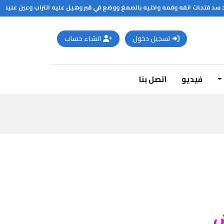
فتحات انفه وفمه واذنيه بالصمغ ووضع في قبر وهيل عليه التراب وعين عليه حارس
تسجيل دخول
انشاء حساب
فيديو
اتصل بنا
ض