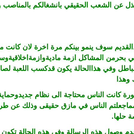
ذل عن الشعب الحقيقي بانشغالكم بالمناصب وا
القديم سوف ينمو بينكم مرة اخرة لان كانت م
في بحرمن المشاكل ازمة ماديةوازمةاخلاقيةوس
اطل وفي هذاالحالة يكون قدكسب اللعبة لص
 وهذا
ثورة كانت الناس محتاجة الى نظام جديدوحماي
ماجعلتم الناس في مازق حقيقى وذلك عن طر
 حلها.
م وصول هذه الرسالة وفي هذه الحالة تكون خي