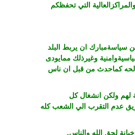
لمراكزالعالية التي تحفظكم
ن سياسةمبارك ان يربط البلد
ياسيةوامنية وغيرذلك ممايودى
الحه كماحدث من قبل ان ناس
ة لهم ولكن انشغال كل
يق عدم التقرب الي الشعب كله
انة لحق الله والناس.