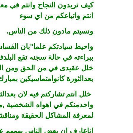
كيف تريدون النجاح وانتم في مع
انتم واتباعكم من اي سوء
ونسيتم مادون ذلك من الناس.
واحيط سيادتكم علما"بان الفساد
ببراءته في حالة سجنه تقع البلد
خلل عقيدى في من الحق ومن الب
بعدالثورة كانوامتماسيكين بمبارك
خلل انتم
تشاركتم فيه لان بعدال
واحدمنكم في اهواه الشخصية ,م
لمعرفة المشاكل الحقيقة ومناقشة
اناعارف ان بعض الناس يهمهم عد