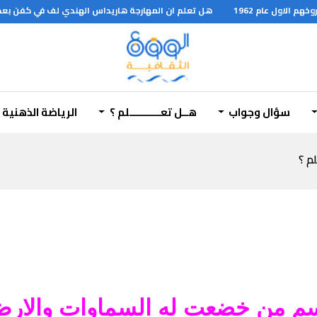
هل تعلم ان المهارجة هاريداس الهندي لف في كفن بعد سد 
سؤال وجواب
هــل تعـــــــــــلم ؟
الرياضة الذهنية
لم ؟
م من خضعت له السماوات والار