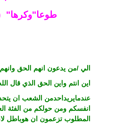
طوعا"وكرها" (
الي /من يدعون انهم الحق وانهم
اين انتم واين الحق الذي قال الله
عندمايريداحدمن الشعب ان يتح
انفسكم ومن حولكم من الفئة الع
المطلوب تزعمون ان هوباطل لا