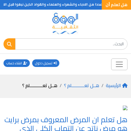
هل تعلم أن
لم ان هنالك عددا من الادباء والشعراء والعلماء والقواد الذين نبغوا قبل الاربعين فنابليون عين قائدا للجيش عام 1896 وكان عمره 26 سنه ونيوتن اكتشف اهم اكتشافه وهو في 25 و فيكتور 
تسجيل دخول
انشاء حساب
الرئيسية
هــل تعـــــــــــلم ؟
هــل تعـــــــــــلم ؟
هل تعلم ان المرض المعروف بمرض برايت
هو مرض ناتج عن التهاب الكلى الذى