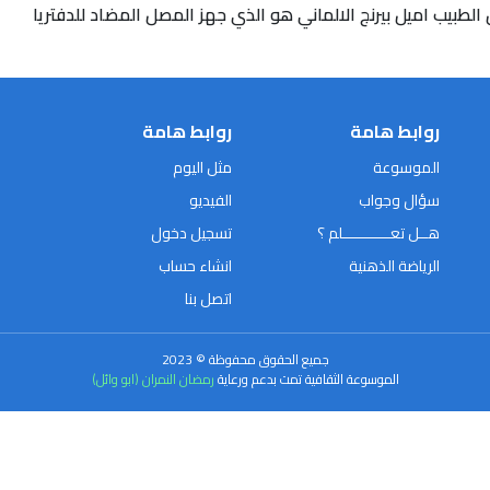
لطبيب اميل بيرنج الالماني هو الذي جهز المصل المضاد للدفتريا
روابط هامة
روابط هامة
الموسوعة
مثل اليوم
سؤال وجواب
الفيديو
هــل تعـــــــــــلم ؟
تسجيل دخول
الرياضة الذهنية
انشاء حساب
اتصل بنا
جميع الحقوق محفوظة © 2023
الموسوعة الثقافية تمت بدعم ورعاية
رمضان النمران (ابو وائل)