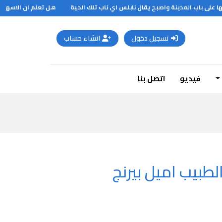
لى باب المدينة واصبح يقال نابلس اي ناب تلك الحية
هل تعلم ان الاسهال غا
تسجيل دخول
انشاء حساب
فيديو
اتصل بنا
طبيب اميل بيرنج