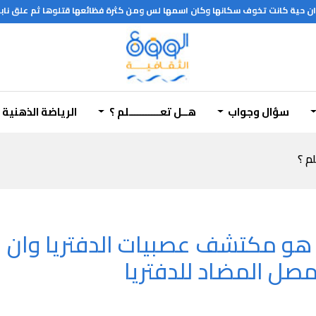
حية كانت تخوف سكانها وكان اسمها لس ومن كثرة فظائعها قتلوها ثم علق نابها ع
ل للطائرات
سؤال وجواب
هــل تعـــــــــــلم ؟
الرياضة الذهنية
لم ؟
هو مكتشف عصبيات الدفتريا وان ال
مصل المضاد للدفتريا