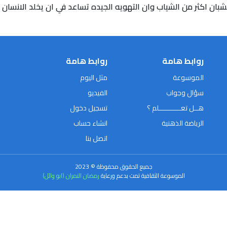
شبان اكثر من الشياب وان التهويه الجيده تساعد في ان يخلد الانسان
روابط هامة
روابط هامة
الموسوعة
مثل اليوم
سؤال وجواب
الفيديو
هــل تعـــــــــــلم ؟
تسجيل دخول
الرياضة الذهنية
انشاء حساب
اتصل بنا
جميع الحقوق محفوظة © 2023
الموسوعة الثقافية تمت بدعم ورعاية
رمضان النمران (ابو وائل)