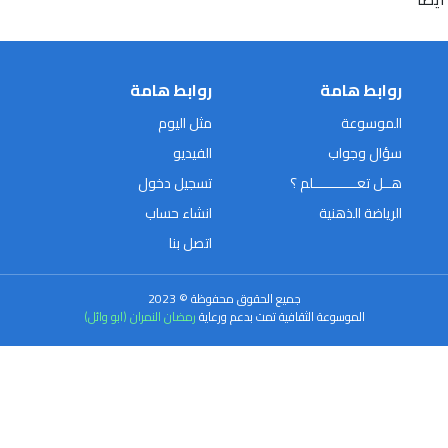
روابط هامة
روابط هامة
الموسوعة
مثل اليوم
سؤال وجواب
الفيديو
هــل تعـــــــــــلم ؟
تسجيل دخول
الرياضة الذهنية
انشاء حساب
اتصل بنا
جميع الحقوق محفوظة © 2023
الموسوعة الثقافية تمت بدعم ورعاية
رمضان النمران (ابو وائل)