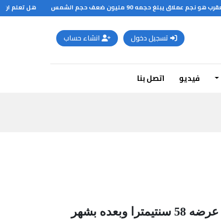
ق يبلغ حجمه 90 مليون ضعف حجم الشمس
هل تعلم ان ؟
تسجيل دخول
انشاء حساب
فيديو
اتصل بنا
أن أول قمر صناعي انطلق إلى الفضاء عام 1957 كان سبوتنيك (1) الروسي وكان عرضه 58 سنتيمترا وبعده بشهر