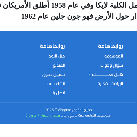
واحد أطلقوا سبوتنيك (2) وهو يحمل الكلبة
حول الأرض فهو جون جلين عام 1962
روابط هامة
روابط هامة
الموسوعة
مثل اليوم
سؤال وجواب
الفيديو
هــل تعـــــــــــلم ؟
تسجيل دخول
الرياضة الذهنية
انشاء حساب
اتصل بنا
جميع الحقوق محفوظة © 2023
الموسوعة الثقافية تمت بدعم ورعاية
رمضان النمران (ابو وائل)