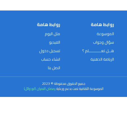
روابط هامة
روابط هامة
الموسوعة
مثل اليوم
سؤال وجواب
الفيديو
هــل تعـــــــــــلم ؟
تسجيل دخول
الرياضة الذهنية
انشاء حساب
اتصل بنا
جميع الحقوق محفوظة © 2023
الموسوعة الثقافية تمت بدعم ورعاية
رمضان النمران (ابو وائل)